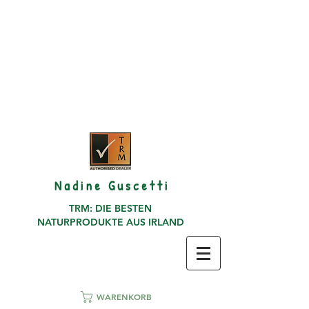
N a d i n e G u s c e t t i
TRM: DIE BESTEN
NATURPRODUKTE AUS IRLAND
WARENKORB