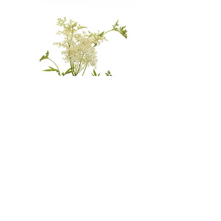
Mädesüss
Bitte wählen Sie eine Option:
*
Anzahl
*
Händler kontaktieren