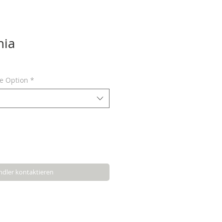
hia
ne Option
*
dler kontaktieren