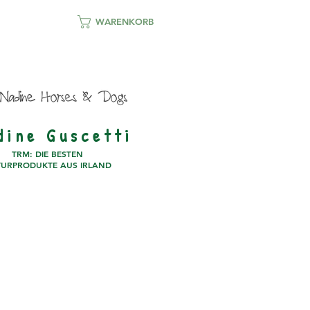
WARENKORB
d i n e G u s c e t t i
TRM: DIE BESTEN
URPRODUKTE AUS IRLAND
PARTNER
KONTAKT