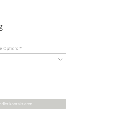
g
ne Option:
*
dler kontaktieren