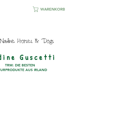
WARENKORB
d i n e G u s c e t t i
TRM: DIE BESTEN
URPRODUKTE AUS IRLAND
PARTNER
KONTAKT