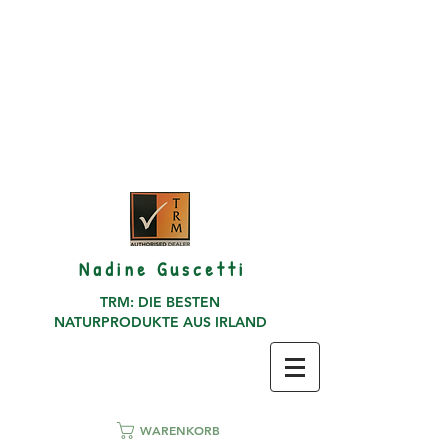
N a d i n e G u s c e t t i
TRM: DIE BESTEN
NATURPRODUKTE AUS IRLAND
WARENKORB