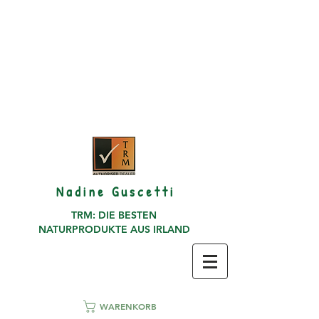
N a d i n e G u s c e t t i
TRM: DIE BESTEN
NATURPRODUKTE AUS IRLAND
WARENKORB