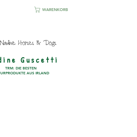
WARENKORB
d i n e G u s c e t t i
TRM: DIE BESTEN
URPRODUKTE AUS IRLAND
PARTNER
KONTAKT