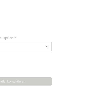
ne Option
*
dler kontaktieren