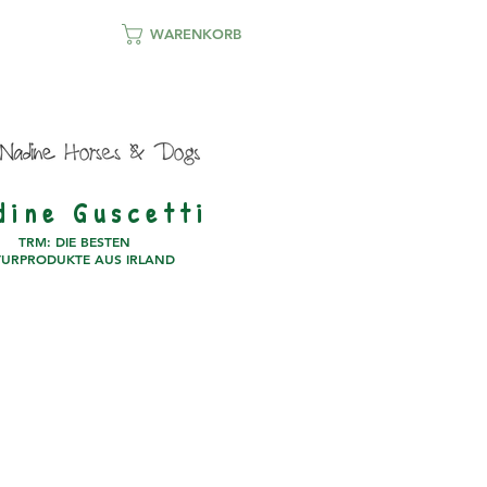
WARENKORB
d i n e G u s c e t t i
TRM: DIE BESTEN
URPRODUKTE AUS IRLAND
PARTNER
KONTAKT