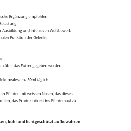
gische Ergänzung empfohlen:
 Belastung
rter Ausbildung und intensiven Wettbewerb
malen Funktion der Gelenke
h:
tion über das Futter gegeben werden.
Rekonvaleszenz 50ml täglich
g an Pferden mit weissen Nasen, das dieses
ohlen, das Produkt direkt ins Pferdemaul zu
ken, kühl und lichtgeschützt aufbewahren.