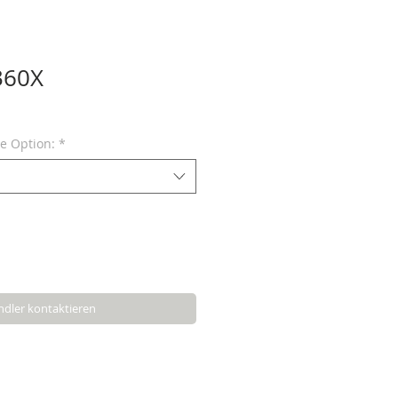
360X
ne Option:
*
dler kontaktieren