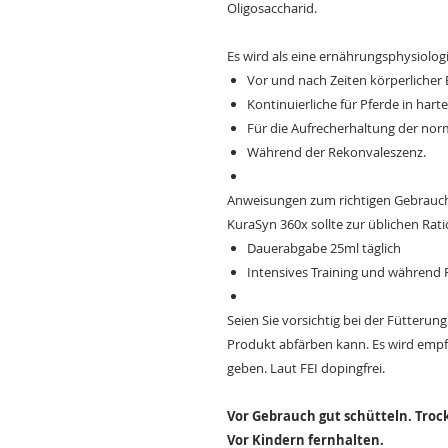
Oligosaccharid.
Es wird als eine ernährungsphysiolo
Vor und nach Zeiten körperlicher
Kontinuierliche für Pferde in ha
Für die Aufrecherhaltung der nor
Während der Rekonvaleszenz.
Anweisungen zum richtigen Gebrauc
KuraSyn 360x sollte zur üblichen Ra
Dauerabgabe 25ml täglich
Intensives Training und während 
Seien Sie vorsichtig bei der Fütterun
Produkt abfärben kann. Es wird empf
geben. Laut FEI dopingfrei.
Vor Gebrauch gut schütteln. Troc
Vor Kindern fernhalten.