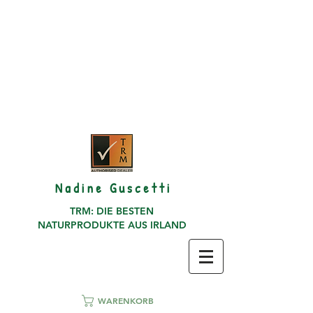
N a d i n e G u s c e t t i
TRM: DIE BESTEN
NATURPRODUKTE AUS IRLAND
WARENKORB