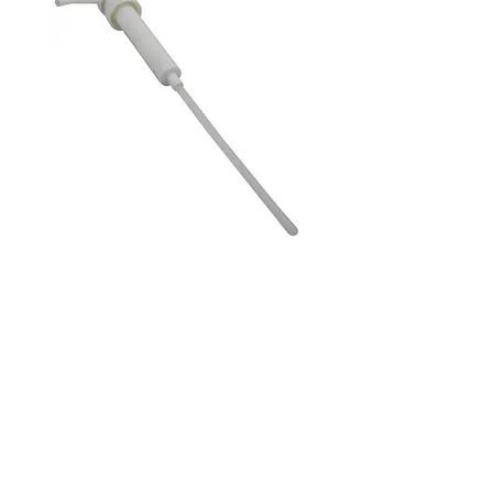
TRM PUMP
Product option
*
Anzahl
*
Händler kontaktieren