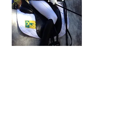
TRM Schabracke
Bitte wählen Sie eine Farbe
*
Anzahl
*