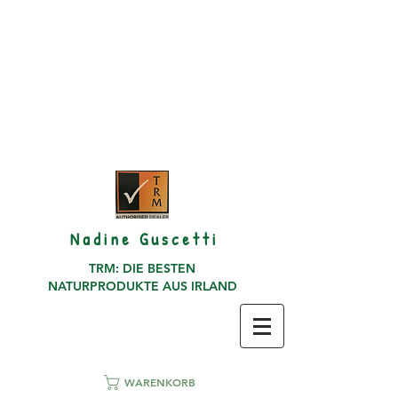
N a d i n e G u s c e t t i
TRM: DIE BESTEN
NATURPRODUKTE AUS IRLAND
WARENKORB